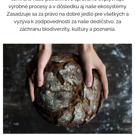
výrobné procesy a v dôsledku aj naše ekosystémy.
Zasadzuje sa za právo na dobré jedlo pre všetkých a
vyzýva k zodpovednosti za naše dedičstvo, za
záchranu biodiverzity, kultúry a poznania.