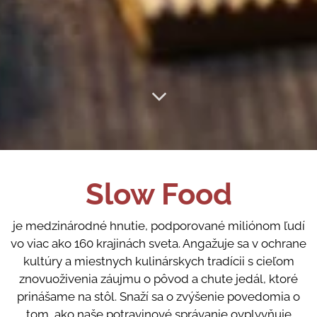
Slow Food
je medzinárodné hnutie, podporované miliónom ľudí
vo viac ako 160 krajinách sveta. Angažuje sa v ochrane
kultúry a miestnych kulinárskych tradícii s cieľom
znovuoživenia záujmu o pôvod a chute jedál, ktoré
prinášame na stôl. Snaží sa o zvýšenie povedomia o
tom, ako naše potravinové správanie ovplyvňuje