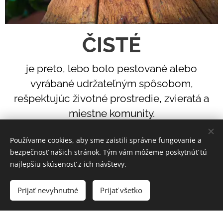
ČISTÉ
je preto, lebo bolo pestované alebo
vyrábané udržateľným spôsobom,
rešpektujúc životné prostredie, zvieratá a
miestne komunity.
Používame cookies, aby sme zaistili správne fungovanie a
bezpečnosť našich stránok. Tým vám môžeme poskytnúť tú
najlepšiu skúsenosť z ich návštevy.
Prijať nevyhnutné
Prijať všetko